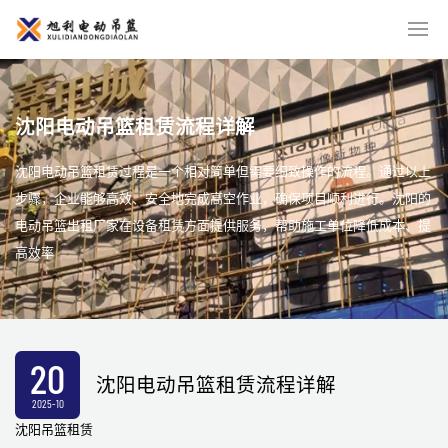
沈阳电动吊篮租赁流程详解
沈阳电动吊篮租赁过程是一个相对简单但需要细致操作的流程。通过以上
步骤，企业能够高效、安全地完成高空作业，确保项目顺利进行。沈阳的
电动吊篮出租厂家在设备租赁方面提供服务，帮助施工单位降低成本、提
高效率
20
沈阳电动吊篮租赁流程详解
2025-10
沈阳吊篮租赁